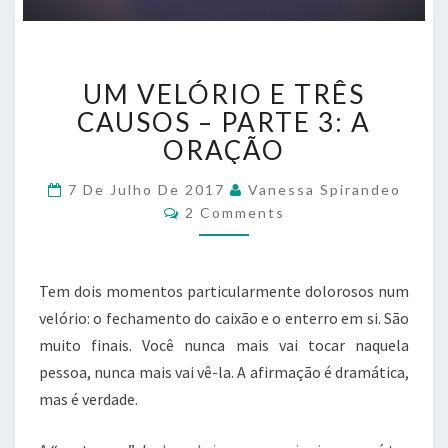
U
UM VELÓRIO E TRÊS
M
V
CAUSOS – PARTE 3: A
E
ORAÇÃO
L
Ó
7 De Julho De 2017
Vanessa Spirandeo
R
C
2 Comments
O
I
M
O
M
E
E
N
Tem dois momentos particularmente dolorosos num
T
T
R
S
velório: o fechamento do caixão e o enterro em si. São
Ê
muito finais. Você nunca mais vai tocar naquela
S
pessoa, nunca mais vai vê-la. A afirmação é dramática,
C
mas é verdade.
A
U
S