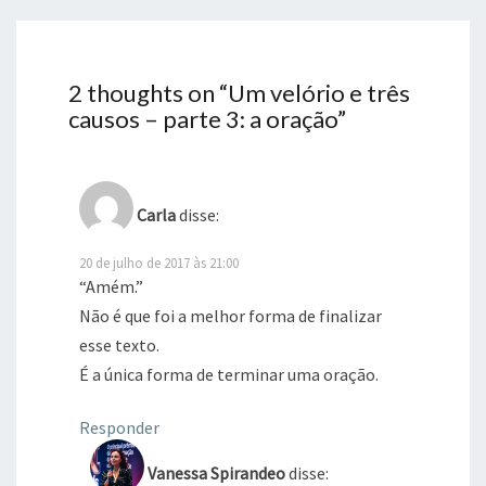
2 thoughts on “
Um velório e três
causos – parte 3: a oração
”
Carla
disse:
20 de julho de 2017 às 21:00
“Amém.”
Não é que foi a melhor forma de finalizar
esse texto.
É a única forma de terminar uma oração.
Responder
Vanessa Spirandeo
disse: