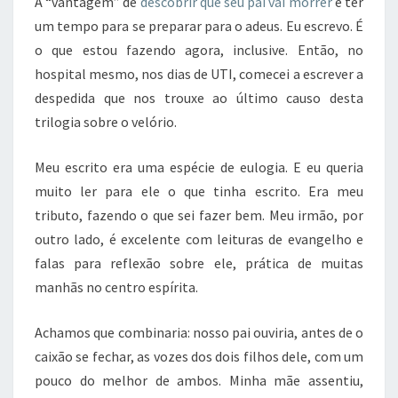
A “vantagem” de
descobrir que seu pai vai morrer
é ter
O
um tempo para se preparar para o adeus. Eu escrevo. É
S
o que estou fazendo agora, inclusive. Então, no
–
hospital mesmo, nos dias de UTI, comecei a escrever a
P
A
despedida que nos trouxe ao último causo desta
R
trilogia sobre o velório.
T
E
Meu escrito era uma espécie de eulogia. E eu queria
3
muito ler para ele o que tinha escrito. Era meu
:
A
tributo, fazendo o que sei fazer bem. Meu irmão, por
O
outro lado, é excelente com leituras de evangelho e
R
falas para reflexão sobre ele, prática de muitas
A
manhãs no centro espírita.
Ç
Ã
O
Achamos que combinaria: nosso pai ouviria, antes de o
caixão se fechar, as vozes dos dois filhos dele, com um
pouco do melhor de ambos. Minha mãe assentiu,