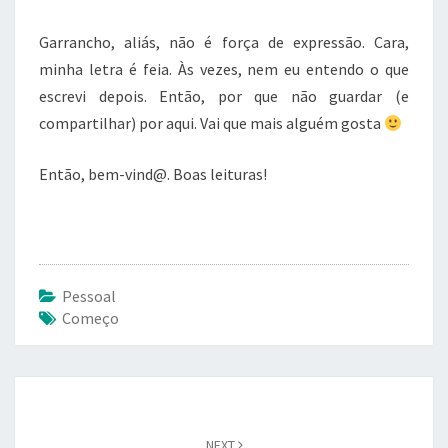
C
O
Garrancho, aliás, não é força de expressão. Cara,
S
minha letra é feia. Às vezes, nem eu entendo o que
T
escrevi depois. Então, por que não guardar (e
U
M
compartilhar) por aqui. Vai que mais alguém gosta
E
Então, bem-vind@. Boas leituras!
Pessoal
Começo
Post
navigation
NEXT