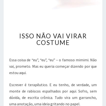
I
ISSO NÃO VAI VIRAR
S
S
COSTUME
O
N
Ã
Essa coisa de “eu”, “eu”, “eu” – o famoso mimimi. Não
O
vai, prometo. Mas eu queria começar dizendo por que
V
A
estou aqui.
I
V
Escrever é terapêutico. E eu tenho, de verdade, um
I
monte de rabiscos espalhados por aqui. Sofro, sem
R
dúvida, de escrita crônica. Tudo vira um garrancho,
A
R
uma anotação, uma ideia gritando no papel.